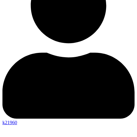
k21960